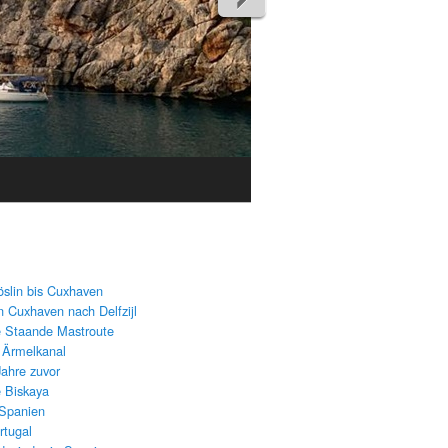
öslin bis Cuxhaven
n Cuxhaven nach Delfzijl
e Staande Mastroute
 Ärmelkanal
Jahre zuvor
e Biskaya
 Spanien
rtugal