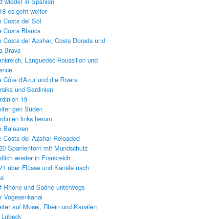
d wieder in Spanien
18 es geht weiter
e Costa del Sol
e Costa Blanca
e Costa del Azahar, Costa Dorada und
a Brava
ankreich, Languedoc-Roussillon und
ence
e Côte d‘Azur und die Rivera
rsika und Sardinien
rdinien 19
iter gen Süden
rdinien links herum
e Balearen
e Costa del Azahar Reloaded
20 Spanientörn mit Mundschutz
dlich wieder in Frankreich
21 über Flüsse und Kanäle nach
se
f Rhône und Saône unterwegs
r Vogesenkanal
iter auf Mosel, Rhein und Kanälen
 Lübeck