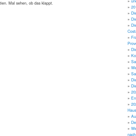
un
tien. Mal sehen, ob das klappt.
20
Di
Di
Di
Cost
Fr
Prov
Di
Ko
Sa
We
Sa
Di
Di
20
En
20
Hau
Au
De
We
nach