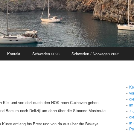
Kontakt
Schweden 2023
Schweden / Norwegen 2025
Kr
vo
di
ch Kiel und von dort durch den NOK nach Cuxhaven gehen.
im
nd Borkum nach Delfzijl um dann über die Staande Mastroute
7 
di
in
n Küste entlang bis Brest und von da aus über die Biskaya
Po